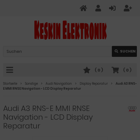
Verwende
SUCHEN
die
Pfeile
nach
(
0
)
(
0
)
oben
und
Startseite
Sonstige
Audi Navigation
Display Reparatur
Audi A3 RNS-
unten,
E MMI RNSE Navigation - LCD Display Reparatur
um
das
Audi A3 RNS-E MMI RNSE
verfügbare
Ergebnis
Navigation - LCD Display
auszuwählen.
Reparatur
Drücke
die