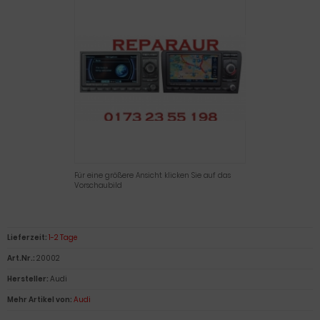
Eingabetaste,
um
zum
ausgewählte
Suchergebnis
zu
gelangen.
Benutzer
von
Touchgeräte
können
Touch-
Für eine größere Ansicht klicken Sie auf das
und
Vorschaubild
Streichgesten
verwenden.
Lieferzeit:
1-2 Tage
Art.Nr.:
20002
Hersteller:
Audi
Mehr Artikel von:
Audi