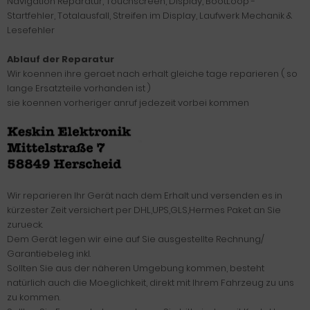
Navigation Reparatur, Touchscreen, Display, BootLoop -
Startfehler, Totalausfall, Streifen im Display, Laufwerk Mechanik &
Lesefehler
Ablauf der Reparatur
Wir koennen ihre geraet nach erhalt gleiche tage reparieren ( so
lange Ersatzteile vorhanden ist )
sie koennen vorheriger anruf jedezeit vorbei kommen
Wir reparieren Ihr Gerät nach dem Erhalt und versenden es in
kürzester Zeit versichert per DHL,UPS,GLS,Hermes Paket an Sie
zurueck.
Dem Gerät legen wir eine auf Sie ausgestellte Rechnung/
Garantiebeleg inkl.
Sollten Sie aus der näheren Umgebung kommen, besteht
natürlich auch die Moeglichkeit, direkt mit Ihrem Fahrzeug zu uns
zu kommen.