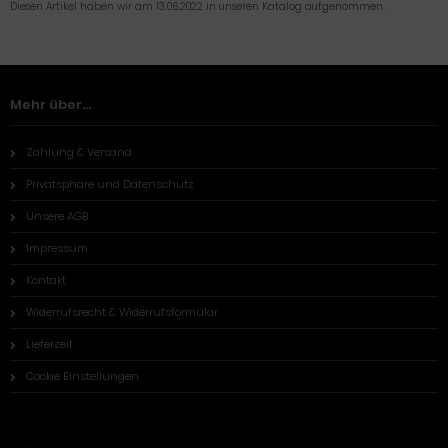
Diesen Artikel haben wir am 13.06.2022 in unseren Katalog aufgenommen.
Mehr über...
Zahlung & Versand
Privatsphäre und Datenschutz
Unsere AGB
Impressum
Kontakt
Widerrufsrecht & Widerrufsformular
Lieferzeit
Cookie Einstellungen