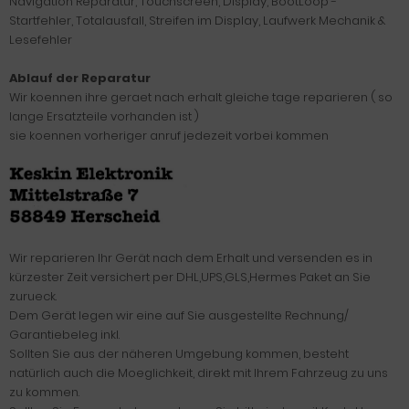
Navigation Reparatur, Touchscreen, Display, BootLoop -
Startfehler, Totalausfall, Streifen im Display, Laufwerk Mechanik &
Lesefehler
Ablauf der Reparatur
Wir koennen ihre geraet nach erhalt gleiche tage reparieren ( so
lange Ersatzteile vorhanden ist )
sie koennen vorheriger anruf jedezeit vorbei kommen
Wir reparieren Ihr Gerät nach dem Erhalt und versenden es in
kürzester Zeit versichert per DHL,UPS,GLS,Hermes Paket an Sie
zurueck.
Dem Gerät legen wir eine auf Sie ausgestellte Rechnung/
Garantiebeleg inkl.
Sollten Sie aus der näheren Umgebung kommen, besteht
natürlich auch die Moeglichkeit, direkt mit Ihrem Fahrzeug zu uns
zu kommen.