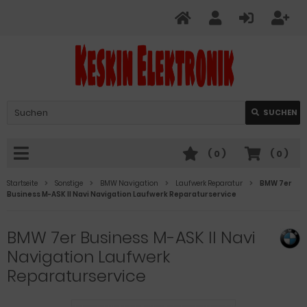
Verwende
SUCHEN
die
Pfeile
nach
(
0
)
(
0
)
oben
und
Startseite
Sonstige
BMW Navigation
Laufwerk Reparatur
BMW 7er
unten,
Business M-ASK II Navi Navigation Laufwerk Reparaturservice
um
das
BMW 7er Business M-ASK II Navi
verfügbare
Ergebnis
Navigation Laufwerk
auszuwählen.
Reparaturservice
Drücke
die