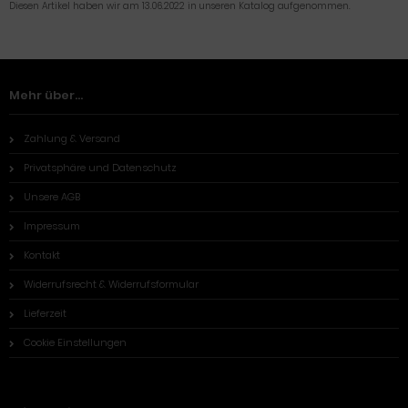
Diesen Artikel haben wir am 13.06.2022 in unseren Katalog aufgenommen.
Mehr über...
Zahlung & Versand
Privatsphäre und Datenschutz
Unsere AGB
Impressum
Kontakt
Widerrufsrecht & Widerrufsformular
Lieferzeit
Cookie Einstellungen