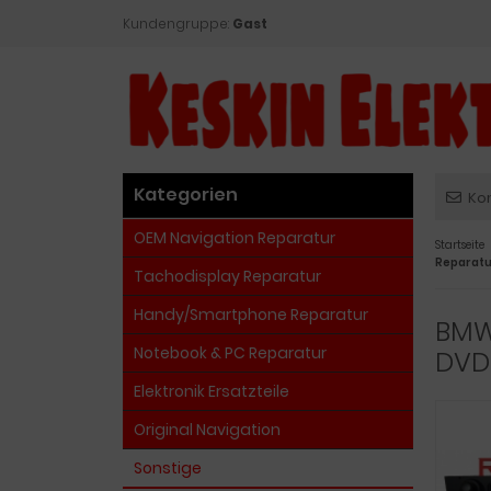
Kundengruppe:
Gast
Kategorien
Ko
OEM Navigation Reparatur
Startseite
Reparatu
Tachodisplay Reparatur
Handy/Smartphone Reparatur
BMW 
Notebook & PC Reparatur
DVD
Elektronik Ersatzteile
Original Navigation
Sonstige