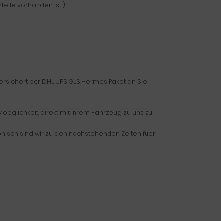
teile vorhanden ist )
versichert per DHL,UPS,GLS,Hermes Paket an Sie
eglichkeit, direkt mit Ihrem Fahrzeug zu uns zu
fonisch sind wir zu den nachstehenden Zeiten fuer