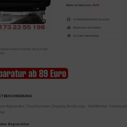
Mehr Artikel von:
BMW
Artikeldatenblatt drucken
Rezension schreiben
rößere Ansicht klicken Sie auf das
ild
KTBESCHREIBUNG
on Reparatur, Touchscreen, Display, BootLoop - Startfehler, Totalausfa
ler
 der Reparatur