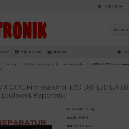
Startseite
ntakt
Impressum
Kasse
Me
Sonstige
BMW Navigation
Laufwerk Reparatur
BMW X CCC Professional 
r
X CCC Professional E60 E90 E70 E71 E8
 Laufwerk Reparatur
Lieferzeit:
1-2 Tage
Art.Nr.:
60046
Hersteller:
BMW