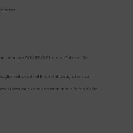
 Versand
versichert per DHL,UPS,GLS,Hermes Paket an Sie
glichkeit, direkt mit Ihrem Fahrzeug zu uns zu
fonisch sind wir zu den nachstehenden Zeiten für Sie