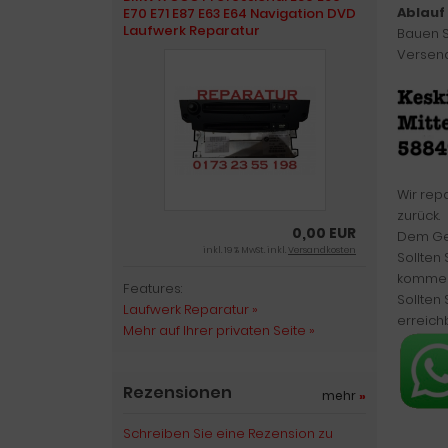
Ablauf
E70 E71 E87 E63 E64 Navigation DVD
Laufwerk Reparatur
Bauen S
Versend
Wir rep
zurück.
0,00 EUR
Dem Ger
inkl. 19 % MwSt. inkl.
Versandkosten
Sollten
kommen
Features:
Sollten
Laufwerk Reparatur »
erreich
Mehr auf Ihrer privaten Seite »
Rezensionen
mehr
»
Schreiben Sie eine Rezension zu