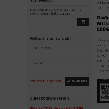
Schnellkauf
Wir koe
sie koe
Bitte geben Sie die Artikelnummer
aus unserem Katalog ein.
Willkommen zurück!
Wir rep
zurueck
E-Mail-Adresse:
Dem Ger
Sollten
kommen
Passwort:
Sollten
Sie erre
Passwort vergessen?
ANMELDEN
Zuletzt angesehen
BMW X CCC Professional E60 E90