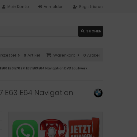
Mein Konto
Anmelden
Registrieren
Verwende
SUCHEN
die
Pfeile
nach
oben
rkzettel
0
Artikel
Warenkorb
0
Artikel
und
unten,
E60 E90 E70 E71 E87 E63 E64 Navigation DVD Laufwerk
um
das
verfügbare
7 E63 E64 Navigation
Ergebnis
auszuwählen.
Drücke
die
Eingabetaste,
um
zum