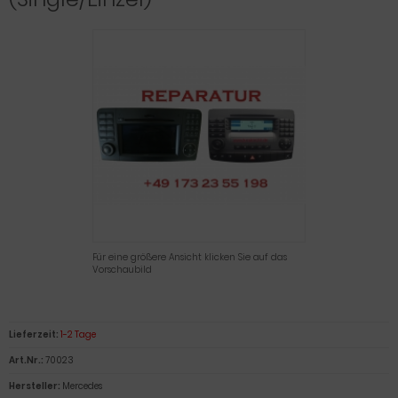
Eingabetaste,
um
zum
ausgewählte
Suchergebnis
zu
gelangen.
Benutzer
von
Touchgeräte
können
Touch-
und
Streichgesten
Für eine größere Ansicht klicken Sie auf das
verwenden.
Vorschaubild
Lieferzeit:
1-2 Tage
Art.Nr.:
70023
Hersteller:
Mercedes