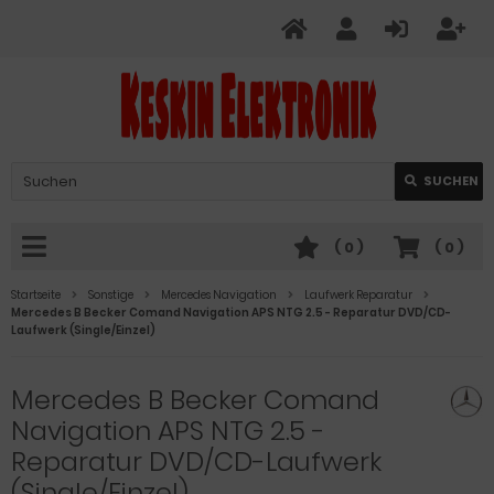
Verwende
SUCHEN
die
Pfeile
nach
(
0
)
(
0
)
oben
und
Startseite
Sonstige
Mercedes Navigation
Laufwerk Reparatur
unten,
Mercedes B Becker Comand Navigation APS NTG 2.5 - Reparatur DVD/CD-
Laufwerk (Single/Einzel)
um
das
verfügbare
Mercedes B Becker Comand
Ergebnis
Navigation APS NTG 2.5 -
auszuwählen.
Drücke
Reparatur DVD/CD-Laufwerk
die
(Single/Einzel)