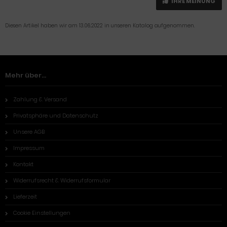
IHRE MEINUNG
Diesen Artikel haben wir am 13.06.2022 in unseren Katalog aufgenommen.
Mehr über...
Zahlung & Versand
Privatsphäre und Datenschutz
Unsere AGB
Impressum
Kontakt
Widerrufsrecht & Widerrufsformular
Lieferzeit
Cookie Einstellungen