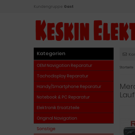
Kundengruppe:
Gast
Kategorien
Ko
OEM Navigation Reparatur
Startseite
Tachodisplay Reparatur
Mer
Handy/Smartphone Reparatur
Lau
Notebook & PC Reparatur
Elektronik Ersatzteile
Original Navigation
Sonstige