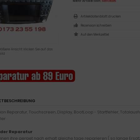
Mehr Artikel von:
Mercedes
Artikeldatenblatt drucken
Rezension schreiben
rößere Ansicht klicken Sie auf das
ild
KTBESCHREIBUNG
on Reparatur, Touchscreen, Display, BootLoop - Startfehler, Totalausfa
ler
 der Reparatur
nnen ihre geraet nach erhalt gleiche tage reparieren ( so lange Ersatz