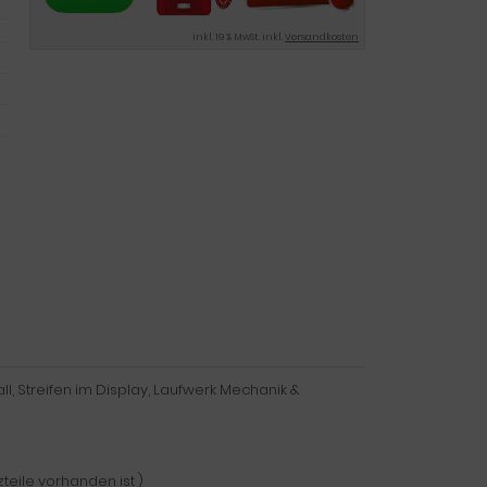
ausgewählten
Suchergebnis
inkl. 19 % MwSt. inkl.
Versandkosten
zu
gelangen.
Benutzer
von
Touchgeräten
können
Touch-
und
Streichgesten
verwenden.
ll, Streifen im Display, Laufwerk Mechanik &
teile vorhanden ist )