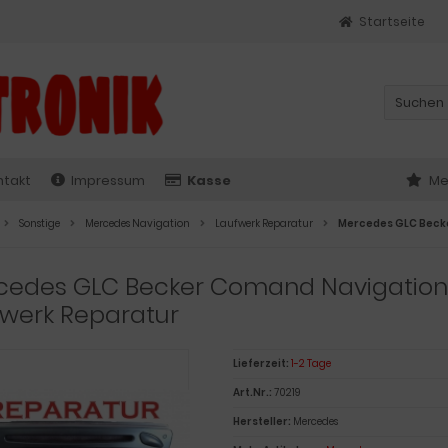
Startseite
ntakt
Impressum
Kasse
Me
Sonstige
Mercedes Navigation
Laufwerk Reparatur
Mercedes GLC Beck
cedes GLC Becker Comand Navigatio
fwerk Reparatur
Lieferzeit:
1-2 Tage
Art.Nr.:
70219
Hersteller:
Mercedes