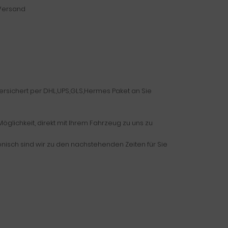
 Versand
versichert per DHL,UPS,GLS,Hermes Paket an Sie
glichkeit, direkt mit Ihrem Fahrzeug zu uns zu
fonisch sind wir zu den nachstehenden Zeiten für Sie