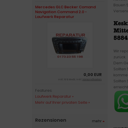
Bauen S
Mercedes GLC Becker Comand
Versend
Navigation Command 2.0 -
Laufwerk Reparatur
Wir rep
zurück.
Dem Ger
Sollten
0,00 EUR
kommen
inkl. 19 % MwSt. inkl.
Versandkosten
Sollten
erreich
Features:
Laufwerk Reparatur »
Mehr auf Ihrer privaten Seite »
Rezensionen
mehr
»