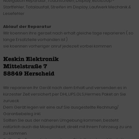
Navigation Reparatur, Touchscreen, Display, BootLoop -
Startfehler, Totalausfall, Streifen im Display, Laufwerk Mechanik &
Lesefehler
Ablauf der Reparatur
Wir koennen ihre geraet nach erhalt gleiche tage reparieren ( so
lange Ersatzteile vorhanden ist )
sie koennen vorheriger anruf jedezeit vorbei kommen
Wir reparieren Ihr Gerät nach dem Erhalt und versenden es in
kürzester Zeit versichert per DHL,UPS,GLS,Hermes Paket an Sie
zurueck.
Dem Gerät legen wir eine auf Sie ausgestellte Rechnung/
Garantiebeleg inkl.
Sollten Sie aus der näheren Umgebung kommen, besteht
natürlich auch die Moeglichkeit, direkt mit Ihrem Fahrzeug zu uns
zu kommen.