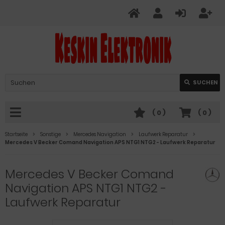
Verwende
SUCHEN
die
Pfeile
nach
(
0
)
(
0
)
oben
und
Startseite
Sonstige
Mercedes Navigation
Laufwerk Reparatur
unten,
Mercedes V Becker Comand Navigation APS NTG1 NTG2 - Laufwerk Reparatur
um
das
Mercedes V Becker Comand
verfügbare
Ergebnis
Navigation APS NTG1 NTG2 -
auszuwählen.
Laufwerk Reparatur
Drücke
die