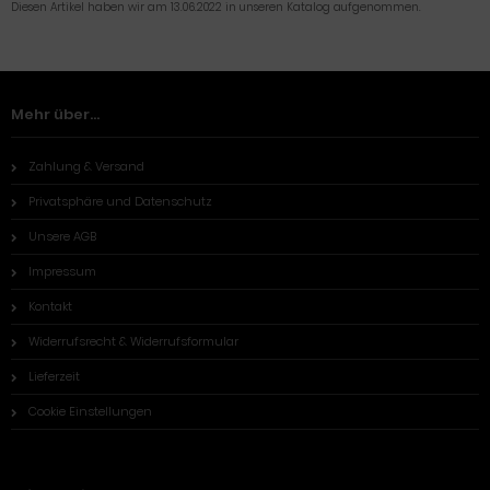
Diesen Artikel haben wir am 13.06.2022 in unseren Katalog aufgenommen.
Mehr über...
Zahlung & Versand
Privatsphäre und Datenschutz
Unsere AGB
Impressum
Kontakt
Widerrufsrecht & Widerrufsformular
Lieferzeit
Cookie Einstellungen