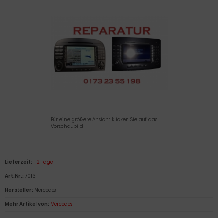
Eingabetaste,
um
zum
ausgewählte
Suchergebnis
zu
gelangen.
Benutzer
von
Touchgeräte
können
Touch-
Für eine größere Ansicht klicken Sie auf das
und
Vorschaubild
Streichgesten
verwenden.
Lieferzeit:
1-2 Tage
Art.Nr.:
70131
Hersteller:
Mercedes
Mehr Artikel von:
Mercedes