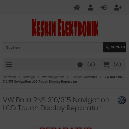
Verwende
SUCHEN
die
Pfeile
nach
(
0
)
(
0
)
oben
und
Startseite
Sonstige
VW Navigation
Display Reparatur
VW Bora RNS
unten,
310/315 Navigation LCD Touch Display Reparatur
um
das
VW Bora RNS 310/315 Navigation
verfügbare
Ergebnis
LCD Touch Display Reparatur
auszuwählen.
Drücke
die