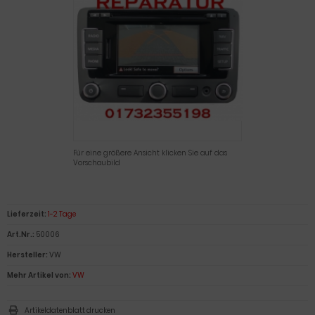
Eingabetaste,
um
zum
ausgewählte
Suchergebnis
zu
gelangen.
Benutzer
von
Touchgeräte
können
Für eine größere Ansicht klicken Sie auf das
Vorschaubild
Touch-
und
Streichgesten
verwenden.
Lieferzeit:
1-2 Tage
Art.Nr.:
50006
Hersteller:
VW
Mehr Artikel von:
VW
Artikeldatenblatt drucken