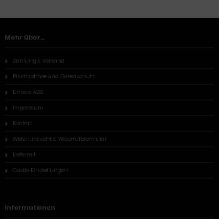
Mehr über...
Zahlung & Versand
Privatsphäre und Datenschutz
Unsere AGB
Impressum
Kontakt
Widerrufsrecht & Widerrufsformular
Lieferzeit
Cookie Einstellungen
Informationen