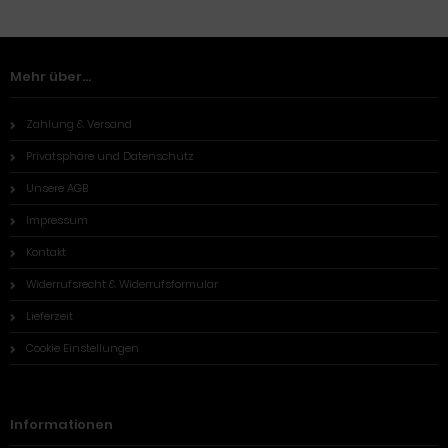
Mehr über...
Zahlung & Versand
Privatsphäre und Datenschutz
Unsere AGB
Impressum
Kontakt
Widerrufsrecht & Widerrufsformular
Lieferzeit
Cookie Einstellungen
Informationen