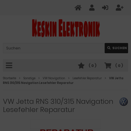
Verwende
SUCHEN
die
Pfeile
nach
(
0
)
(
0
)
oben
und
Startseite
Sonstige
VW Navigation
Lesefehler Reparatur
VW Jetta
unten,
RNS 310/315 Navigation Lesefehler Reparatur
um
das
VW Jetta RNS 310/315 Navigation
verfügbare
Ergebnis
Lesefehler Reparatur
auszuwählen.
Drücke
die