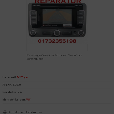
Eingabetaste,
um
zum
ausgewählte
Suchergebnis
zu
gelangen.
Benutzer
von
Touchgeräte
können
Für eine größere Ansicht klicken Sie auf das
Vorschaubild
Touch-
und
Streichgesten
verwenden.
Lieferzeit:
1-2 Tage
Art.Nr.:
50079
Hersteller:
VW
Mehr Artikel von:
VW
Artikeldatenblatt drucken