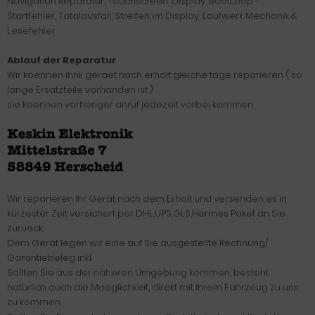
Navigation Reparatur, Touchscreen, Display, BootLoop -
Startfehler, Totalausfall, Streifen im Display, Laufwerk Mechanik &
Lesefehler
Ablauf der Reparatur
Wir koennen ihre geraet nach erhalt gleiche tage reparieren ( so
lange Ersatzteile vorhanden ist )
sie koennen vorheriger anruf jedezeit vorbei kommen
Wir reparieren Ihr Gerät nach dem Erhalt und versenden es in
kürzester Zeit versichert per DHL,UPS,GLS,Hermes Paket an Sie
zurueck.
Dem Gerät legen wir eine auf Sie ausgestellte Rechnung/
Garantiebeleg inkl.
Sollten Sie aus der näheren Umgebung kommen, besteht
natürlich auch die Moeglichkeit, direkt mit Ihrem Fahrzeug zu uns
zu kommen.