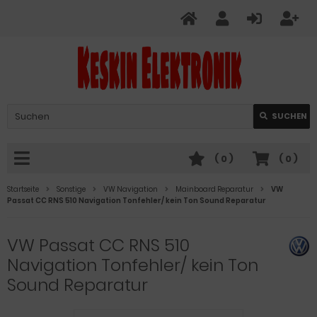
Verwende
SUCHEN
die
Pfeile
nach
(
0
)
(
0
)
oben
und
Startseite
Sonstige
VW Navigation
Mainboard Reparatur
VW
unten,
Passat CC RNS 510 Navigation Tonfehler/ kein Ton Sound Reparatur
um
das
VW Passat CC RNS 510
verfügbare
Ergebnis
Navigation Tonfehler/ kein Ton
auszuwählen.
Sound Reparatur
Drücke
die