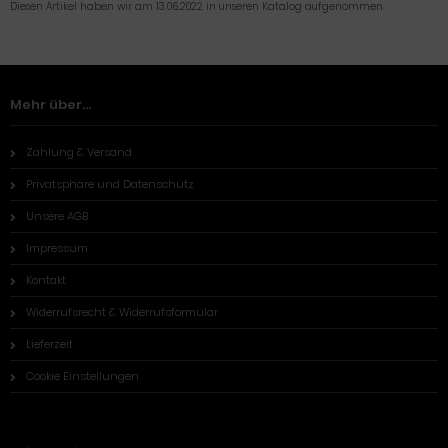
Diesen Artikel haben wir am 13.06.2022 in unseren Katalog aufgenommen.
Mehr über...
Zahlung & Versand
Privatsphäre und Datenschutz
Unsere AGB
Impressum
Kontakt
Widerrufsrecht & Widerrufsformular
Lieferzeit
Cookie Einstellungen